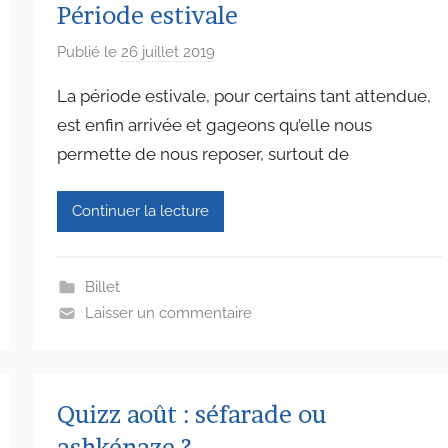
Période estivale
Publié le
26 juillet 2019
p
a
La période estivale, pour certains tant attendue,
r
est enfin arrivée et gageons qu’elle nous
a
permette de nous reposer, surtout de
d
m
i
Continuer la lecture
n
6
5
Billet
7
Laisser un commentaire
4
Quizz août : séfarade ou
ashkénaze ?