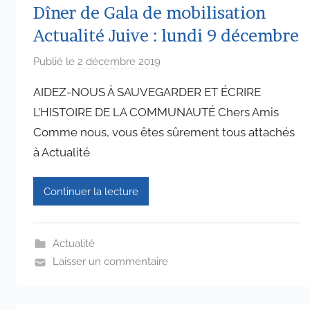
Dîner de Gala de mobilisation
Actualité Juive : lundi 9 décembre
Publié le
2 décembre 2019
p
a
AIDEZ-NOUS À SAUVEGARDER ET ÉCRIRE
r
L’HISTOIRE DE LA COMMUNAUTÉ Chers Amis
a
Comme nous, vous êtes sûrement tous attachés
d
à Actualité
m
i
n
Continuer la lecture
6
5
7
Actualité
4
Laisser un commentaire