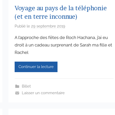
Voyage au pays de la téléphonie
(et en terre inconnue)
Publié le
29 septembre 2019
p
a
A l’approche des fêtes de Roch Hachana, j’ai eu
r
droit à un cadeau surprenant de Sarah ma fille et
a
Rachel
d
m
i
Continuer la lecture
n
6
5
Billet
7
Laisser un commentaire
4