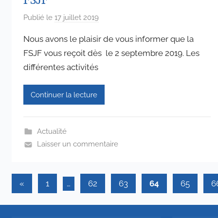
Publié le
17 juillet 2019
p
a
Nous avons le plaisir de vous informer que la
r
FSJF vous reçoit dès le 2 septembre 2019. Les
a
différentes activités
d
m
i
Continuer la lecture
n
6
5
Actualité
7
Laisser un commentaire
4
Pagination
Publications
«
1
…
62
63
64
65
6
précédentes
des
publications