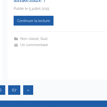
Publié le
5 juillet 2019
p
a
Continuer la lecture
r
a
d
Non classé
,
Quiz
m
Un commentaire
i
n
6
5
7
4
Articles
6
67
»
suivants