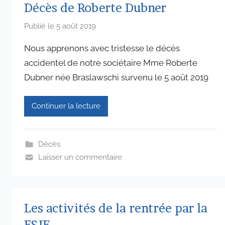
Décès de Roberte Dubner
Publié le
5 août 2019
p
a
Nous apprenons avec tristesse le décès
r
accidentel de notre sociétaire Mme Roberte
a
Dubner née Braslawschi survenu le 5 août 2019
d
m
i
Continuer la lecture
n
6
5
Décès
7
Laisser un commentaire
4
Les activités de la rentrée par la
FSJF