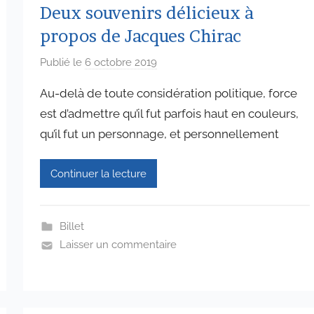
Deux souvenirs délicieux à
propos de Jacques Chirac
Publié le
6 octobre 2019
p
a
Au-delà de toute considération politique, force
r
est d’admettre qu’il fut parfois haut en couleurs,
a
qu’il fut un personnage, et personnellement
d
m
i
Continuer la lecture
n
6
5
Billet
7
Laisser un commentaire
4