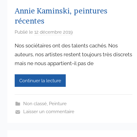
Annie Kaminski, peintures
récentes
Publié le
12 décembre 2019
p
a
Nos sociétaires ont des talents cachés. Nos
r
auteurs, nos artistes restent toujours très discrets
a
mais ne nous appartient-il pas de
d
m
i
Continuer la lecture
n
6
5
Non classé
,
Peinture
7
Laisser un commentaire
4