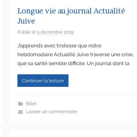
Longue vie au journal Actualité
Juive
Publié le
5 décembre 2019
p
a
J’apprends avec tristesse que notre
r
hebdomadaire Actualité Juive traverse une crise,
a
que sa santé semble difficile. Un journal dont la
d
m
i
Continuer la lecture
n
6
5
Billet
7
Laisser un commentaire
4