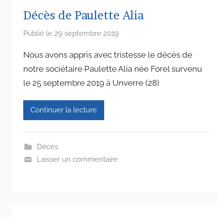
Décès de Paulette Alia
Publié le
29 septembre 2019
p
a
Nous avons appris avec tristesse le décès de
r
notre sociétaire Paulette Alia née Forel survenu
a
le 25 septembre 2019 à Unverre (28)
d
m
i
Continuer la lecture
n
6
5
Décès
7
Laisser un commentaire
4