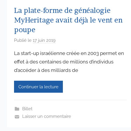
La plate-forme de généalogie
MyHeritage avait déjà le vent en
poupe
Publié le
17 juin 2019
p
a
La start-up israélienne créée en 2003 permet en
r
effet à des centaines de millions d’individus
a
d’accéder à des milliards de
d
m
i
Continuer la lecture
n
6
5
Billet
7
Laisser un commentaire
4