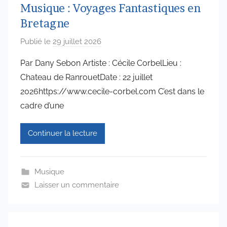
Musique : Voyages Fantastiques en
Bretagne
Publié le
29 juillet 2026
p
a
Par Dany Sebon Artiste : Cécile CorbelLieu :
r
Chateau de RanrouetDate : 22 juillet
a
2026https://www.cecile-corbel.com C’est dans le
d
cadre d’une
m
i
Continuer la lecture
n
6
5
Musique
7
Laisser un commentaire
4