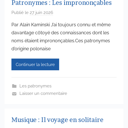
Patronymes : Les imprononçables
Publié le
27 juin 2026
p
a
Par Alain Kaminski J’ai toujours connu et même
r
davantage côtoyé des connaissances dont les
a
noms étaient imprononçables.Ces patronymes
d
d’origine polonaise
m
i
Continuer la lecture
n
6
5
Les patronymes
7
Laisser un commentaire
4
Musique : Il voyage en solitaire