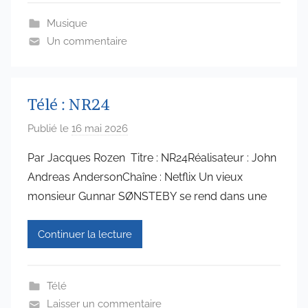
6
Musique
5
Un commentaire
7
4
Télé : NR24
Publié le
16 mai 2026
p
a
Par Jacques Rozen Titre : NR24Réalisateur : John
r
Andreas AndersonChaîne : Netflix Un vieux
a
monsieur Gunnar SØNSTEBY se rend dans une
d
m
Continuer la lecture
i
n
6
Télé
5
Laisser un commentaire
7