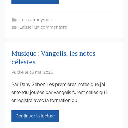
n
6
Les patronymes
5
Laisser un commentaire
7
4
Musique : Vangelis, les notes
célestes
Publié le
16 mai 2026
p
a
Par Dany Sebon Les premières notes que j’ai
r
entendu jouées par Vangelis furent celles qu’il
a
enregistra avec la formation qui
d
m
Continuer la lecture
i
n