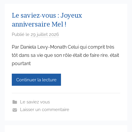
Le saviez-vous : Joyeux
anniversaire Mel !
Publié le
29 juillet 2026
p
a
Par Daniela Levy-Monath Celui qui comprit très
r
tôt dans sa vie que son rôle était de faire rire, était
a
pourtant
d
m
Continuer la lecture
i
n
6
Le saviez vous
5
Laisser un commentaire
7
4