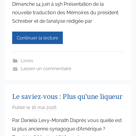
Dimanche 14 juin à 15h Présentation de la
r
nouvelle traduction des Mémoires du président
a
Schreber et de l’analyse rédigée par
d
m
Continuer la lecture
i
n
6
Livres
5
Laisser un commentaire
7
4
Le saviez-vous : Plus qu’une liqueur
Publié le
16 mai 2026
p
a
Par Daniela Levy-Monath D’après vous quelle est
r
la plus ancienne synagogue d’Amérique ?
a