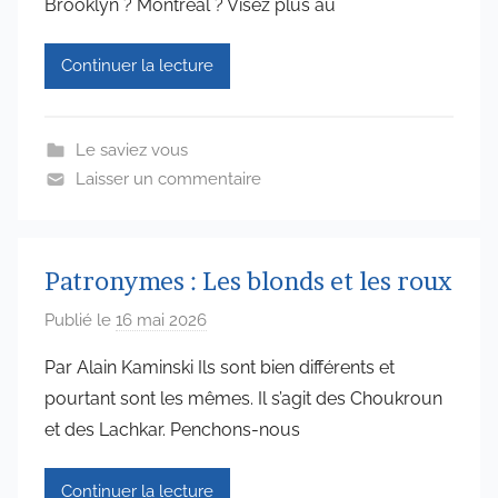
Brooklyn ? Montreal ? Visez plus au
d
m
Continuer la lecture
i
n
6
Le saviez vous
5
Laisser un commentaire
7
4
Patronymes : Les blonds et les roux
Publié le
16 mai 2026
p
a
Par Alain Kaminski Ils sont bien différents et
r
pourtant sont les mêmes. Il s’agit des Choukroun
a
et des Lachkar. Penchons-nous
d
m
Continuer la lecture
i