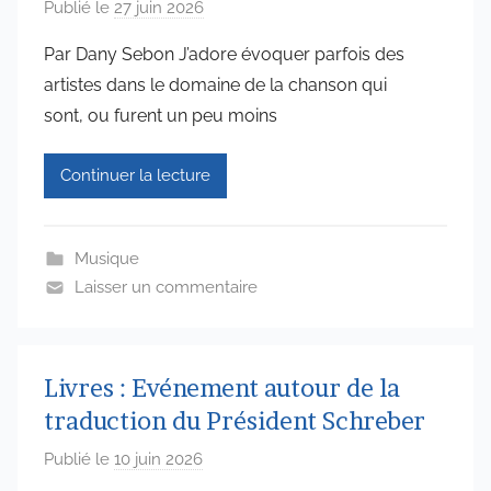
Publié le
27 juin 2026
p
a
Par Dany Sebon J’adore évoquer parfois des
r
artistes dans le domaine de la chanson qui
a
sont, ou furent un peu moins
d
m
Continuer la lecture
i
n
6
Musique
5
Laisser un commentaire
7
4
Livres : Evénement autour de la
traduction du Président Schreber
Publié le
10 juin 2026
p
a