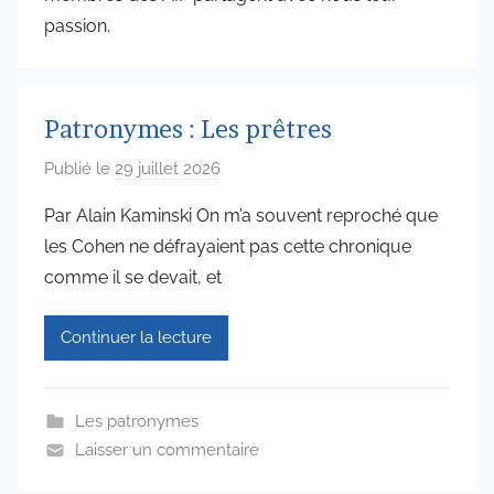
passion.
Patronymes : Les prêtres
Publié le
29 juillet 2026
p
a
Par Alain Kaminski On m’a souvent reproché que
r
les Cohen ne défrayaient pas cette chronique
a
comme il se devait, et
d
m
Continuer la lecture
i
n
6
Les patronymes
5
Laisser un commentaire
7
4