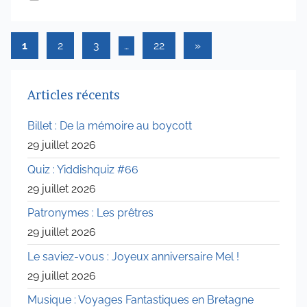
4
Pagination
Articles
1
2
3
…
22
»
suivants
des
publications
Articles récents
Billet : De la mémoire au boycott
29 juillet 2026
Quiz : Yiddishquiz #66
29 juillet 2026
Patronymes : Les prêtres
29 juillet 2026
Le saviez-vous : Joyeux anniversaire Mel !
29 juillet 2026
Musique : Voyages Fantastiques en Bretagne