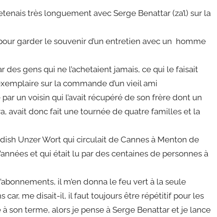
tretenais très longuement avec Serge Benattar (za’l) sur la
er pour garder le souvenir d’un entretien avec un homme
ar des gens qui ne l’achetaient jamais, ce qui le faisait
 exemplaire sur la commande d’un vieil ami
té par un voisin qui l’avait récupéré de son frère dont un
, avait donc fait une tournée de quatre familles et la
iddish Unzer Wort qui circulait de Cannes à Menton de
d’années et qui était lu par des centaines de personnes à
bonnements, il m’en donna le feu vert à la seule
ar, me disait-il, il faut toujours être répétitif pour les
à son terme, alors je pense à Serge Benattar et je lance