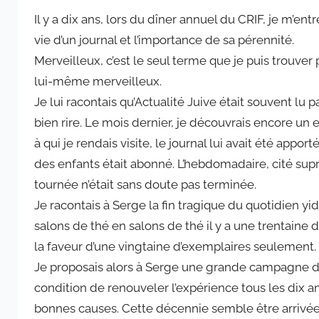
a
Il y a dix ans, lors du dîner annuel du CRIF, je m’en
r
vie d’un journal et l’importance de sa pérennité.
a
Merveilleux, c’est le seul terme que je puis trouv
d
lui-même merveilleux.
m
i
Je lui racontais qu’Actualité Juive était souvent lu p
n
bien rire. Le mois dernier, je découvrais encore un
i
à qui je rendais visite, le journal lui avait été appor
s
des enfants était abonné. L’hebdomadaire, cité supra
t
tournée n’était sans doute pas terminée.
r
Je racontais à Serge la fin tragique du quotidien y
a
salons de thé en salons de thé il y a une trentaine 
t
la faveur d’une vingtaine d’exemplaires seulement.
e
u
Je proposais alors à Serge une grande campagne d’a
r
condition de renouveler l’expérience tous les dix ans c
bonnes causes. Cette décennie semble être arrivée 