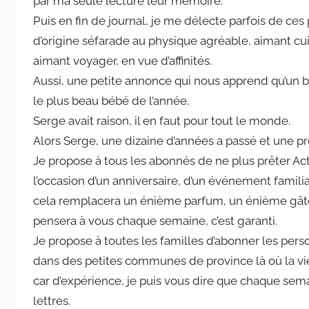
par ma seule lecture leur mémoire.
Puis en fin de journal, je me délecte parfois de c
d’origine séfarade au physique agréable, aimant c
aimant voyager, en vue d’affinités.
Aussi, une petite annonce qui nous apprend qu’un bé
le plus beau bébé de l’année.
Serge avait raison, il en faut pour tout le monde.
Alors Serge, une dizaine d’années a passé et une p
Je propose à tous les abonnés de ne plus prêter Act
l’occasion d’un anniversaire, d’un événement familia
cela remplacera un énième parfum, un énième gât
pensera à vous chaque semaine, c’est garanti.
Je propose à toutes les familles d’abonner les pers
dans des petites communes de province là où la vie
car d’expérience, je puis vous dire que chaque semai
lettres.