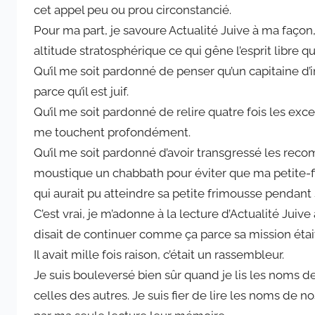
cet appel peu ou prou circonstancié.
Pour ma part, je savoure Actualité Juive à ma faço
altitude stratosphérique ce qui gêne l’esprit libre q
Qu’il me soit pardonné de penser qu’un capitaine d’in
parce qu’il est juif.
Qu’il me soit pardonné de relire quatre fois les e
me touchent profondément.
Qu’il me soit pardonné d’avoir transgressé les rec
moustique un chabbath pour éviter que ma petite-fil
qui aurait pu atteindre sa petite frimousse pendant 
C’est vrai, je m’adonne à la lecture d’Actualité Ju
disait de continuer comme ça parce sa mission était d
Il avait mille fois raison, c’était un rassembleur.
Je suis bouleversé bien sûr quand je lis les noms de
celles des autres. Je suis fier de lire les noms de n