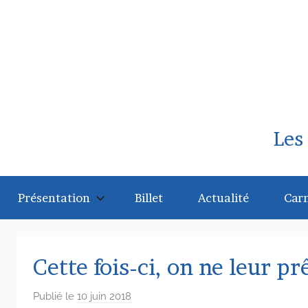
Aller
au
contenu
Les
Présentation
Billet
Actualité
Car
Cette fois-ci, on ne leur pr
Publié le
10 juin 2018
p