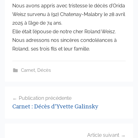
a
Nous avons appris avec tristesse le décès d’Orida
r
Weisz survenu à (92) Chatenay-Malabry le 28 avril
a
2025 à l’âge de 74 ans.
d
Elle était l’épouse de notre cher Roland Weisz.
m
Nous adressons nos sincères condoléances à
i
Roland, ses trois fils et leur famille.
n
6
5
Carnet
,
Décès
7
4
Navigation
Publication précédente
de
Carnet : Décès d’Yvette Galinsky
l’article
Article suivant