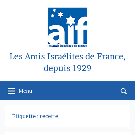
Aller
au
contenu
Les Amis Israélites de France,
depuis 1929
Re
Menu
Étiquette :
recette