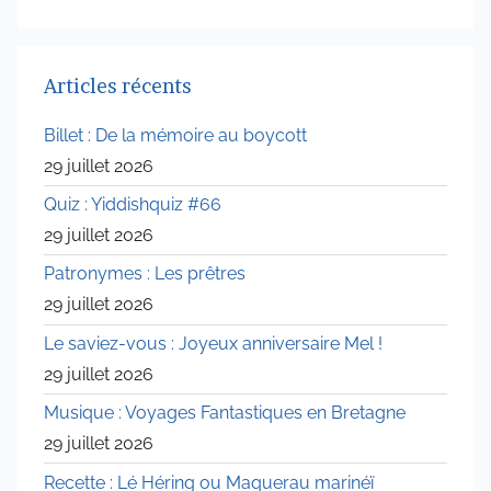
r
a
t
Articles récents
e
Billet : De la mémoire au boycott
u
r
29 juillet 2026
Quiz : Yiddishquiz #66
29 juillet 2026
Patronymes : Les prêtres
29 juillet 2026
Le saviez-vous : Joyeux anniversaire Mel !
29 juillet 2026
Musique : Voyages Fantastiques en Bretagne
29 juillet 2026
Recette : Lé Héring ou Maquerau marinéï