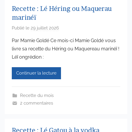
Recette : Lé Héring ou Maquerau
marinéï
Publié le
29 juillet 2026
p
a
Par Mamie Goldé Ce mois-ci Mamie Goldé vous
r
livre sa recette du Héring ou Maquereau marinéï !
a
Léï ongrédion :
d
m
Continuer la lecture
i
n
6
Recette du mois
5
2 commentaires
7
4
Recette : Lé Gatou à la vodka