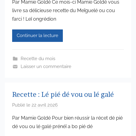
Par Mamie Goldé Ce mois-ci Mamie Goldé vous
r
livre sa délicieuse recette du Meïguelé ou cou
a
farci ! Leï ongrédion
d
m
Continuer la lecture
i
n
6
Recette du mois
5
Laisser un commentaire
7
4
Recette : Lé pié dé vou ou lé galé
Publié le
22 avril 2026
p
a
Par Mamie Goldé Pour bien réussir la récet dé pié
r
dé vou ou lé galé prénéï a bo pié dé
a