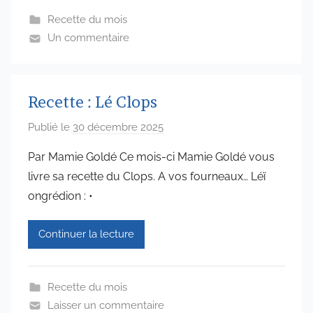
6
Recette du mois
5
Un commentaire
7
4
Recette : Lé Clops
Publié le
30 décembre 2025
p
a
Par Mamie Goldé Ce mois-ci Mamie Goldé vous
r
livre sa recette du Clops. A vos fourneaux… Léï
a
ongrédion : •
d
m
Continuer la lecture
i
n
i
Recette du mois
s
Laisser un commentaire
t