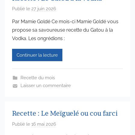
Publié le
27 juin 2026
p
a
Par Mamie Goldé Ce mois-ci Mamie Goldé vous
r
propose sa savoureuse recette du Gatou à la
a
Vodka. Les ongrédions :
d
m
Continuer la lecture
i
n
6
Recette du mois
5
Laisser un commentaire
7
4
Recette : Le Meïguelé ou cou farci
Publié le
16 mai 2026
p
a