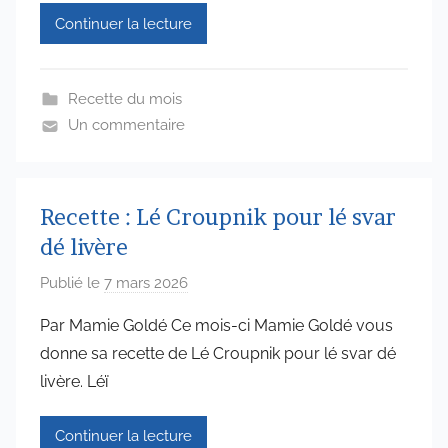
d
Continuer la lecture
m
i
n
Recette du mois
6
Un commentaire
5
7
4
Recette : Lé Croupnik pour lé svar
dé livère
Publié le
7 mars 2026
p
a
Par Mamie Goldé Ce mois-ci Mamie Goldé vous
r
donne sa recette de Lé Croupnik pour lé svar dé
a
livère. Léï
d
m
Continuer la lecture
i