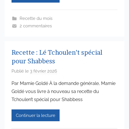
n
6
Recette du mois
5
2 commentaires
7
4
Recette : Lé Tchoulen’t spécial
pour Shabbess
Publié le
3 février 2026
p
a
Par Mamie Goldé À la demande générale, Mamie
r
Goldé vous livre à nouveau sa recette du
a
Tchoulen’t spécial pour Shabbess
d
m
Continuer la lecture
i
n