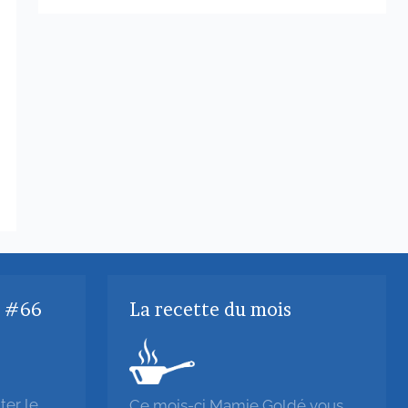
z #66
La recette du mois
ter le
Ce mois-ci Mamie Goldé vous