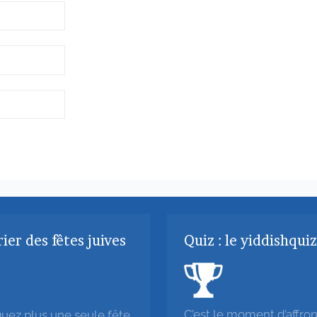
ier des fêtes juives
Quiz : le yiddishqui
C’est le moment d’affron
ez plus une seule fête