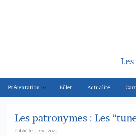
Aller
au
contenu
Les
Présentation
Billet
Actualité
Car
Les patronymes : Les “tune
Publié le
11 mai 2022
p