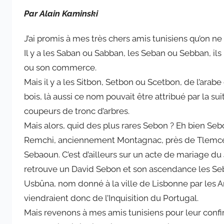
a
Par Alain Kaminski
r
a
J’ai promis à mes très chers amis tunisiens qu’on ne 
d
Il y a les Saban ou Sabban, les Seban ou Sebban, ils
m
ou son commerce.
i
Mais il y a les Sitbon, Setbon ou Scetbon, de l’arab
n
6
bois, là aussi ce nom pouvait être attribué par la su
5
coupeurs de tronc d’arbres.
7
Mais alors, quid des plus rares Sebon ? Eh bien Seb
4
Remchi, anciennement Montagnac, près de Tlemcen 
Sebaoun. C’est d’ailleurs sur un acte de mariage du
retrouve un David Sebon et son ascendance les Seb
Usbûna, nom donné à la ville de Lisbonne par les A
viendraient donc de l’Inquisition du Portugal.
Mais revenons à mes amis tunisiens pour leur confi