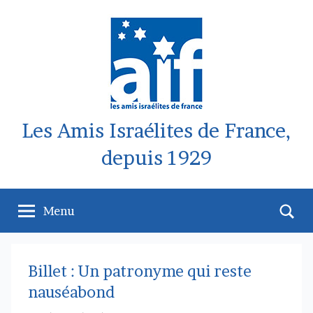
Aller
au
contenu
Les Amis Israélites de France,
depuis 1929
Re
Menu
Billet : Un patronyme qui reste
nauséabond