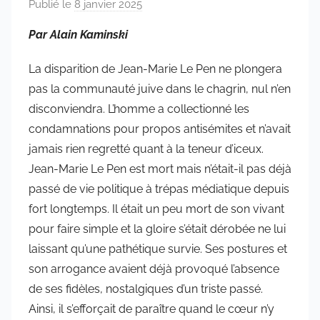
Publié le
8 janvier 2025
p
a
Par Alain Kaminski
r
a
La disparition de Jean-Marie Le Pen ne plongera
d
pas la communauté juive dans le chagrin, nul n’en
m
disconviendra. L’homme a collectionné les
i
condamnations pour propos antisémites et n’avait
n
jamais rien regretté quant à la teneur d’iceux.
6
Jean-Marie Le Pen est mort mais n’était-il pas déjà
5
passé de vie politique à trépas médiatique depuis
7
fort longtemps. Il était un peu mort de son vivant
4
pour faire simple et la gloire s’était dérobée ne lui
laissant qu’une pathétique survie. Ses postures et
son arrogance avaient déjà provoqué l’absence
de ses fidèles, nostalgiques d’un triste passé.
Ainsi, il s’efforçait de paraître quand le cœur n’y