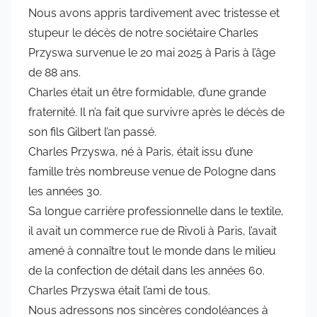
a
Nous avons appris tardivement avec tristesse et
r
stupeur le décès de notre sociétaire Charles
a
Przyswa survenue le 20 mai 2025 à Paris à l’âge
d
de 88 ans.
m
Charles était un être formidable, d’une grande
i
fraternité. Il n’a fait que survivre après le décès de
n
6
son fils Gilbert l’an passé.
5
Charles Przyswa, né à Paris, était issu d’une
7
famille très nombreuse venue de Pologne dans
4
les années 30.
Sa longue carrière professionnelle dans le textile,
il avait un commerce rue de Rivoli à Paris, l’avait
amené à connaître tout le monde dans le milieu
de la confection de détail dans les années 60.
Charles Przyswa était l’ami de tous.
Nous adressons nos sincères condoléances à