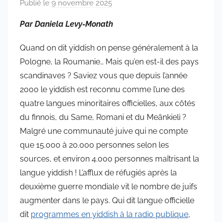
Publié le
9 novembre 2025
p
a
Par Daniela Levy-Monath
r
a
Quand on dit yiddish on pense généralement à la
d
Pologne, la Roumanie… Mais qu’en est-il des pays
m
scandinaves ? Saviez vous que depuis l’année
i
2000 le yiddish est reconnu comme l’une des
n
quatre langues minoritaires officielles, aux côtés
6
du finnois, du Same, Romani et du Meänkieli ?
5
Malgré une communauté juive qui ne compte
7
que 15.000 à 20.000 personnes selon les
4
sources, et environ 4.000 personnes maîtrisant la
langue yiddish ! L’afflux de réfugiés après la
deuxième guerre mondiale vit le nombre de juifs
augmenter dans le pays. Qui dit langue officielle
dit
programmes en yiddish à la radio publique
,