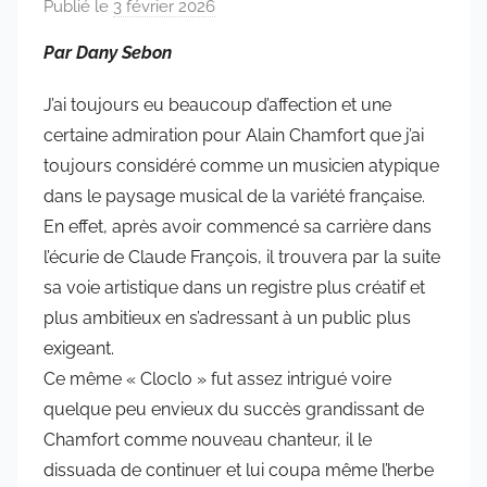
Publié le
3 février 2026
p
a
Par Dany Sebon
r
a
J’ai toujours eu beaucoup d’affection et une
d
certaine admiration pour Alain Chamfort que j’ai
m
toujours considéré comme un musicien atypique
i
dans le paysage musical de la variété française.
n
En effet, après avoir commencé sa carrière dans
6
l’écurie de Claude François, il trouvera par la suite
5
sa voie artistique dans un registre plus créatif et
7
plus ambitieux en s’adressant à un public plus
4
exigeant.
Ce même « Cloclo » fut assez intrigué voire
quelque peu envieux du succès grandissant de
Chamfort comme nouveau chanteur, il le
dissuada de continuer et lui coupa même l’herbe